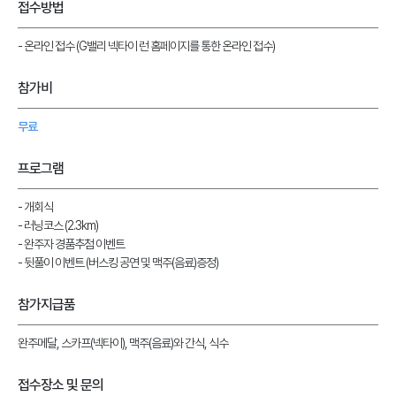
접수방법
- 온라인 접수 (G밸리 넥타이 런 홈페이지를 통한 온라인 접수)
참가비
무료
프로그램
- 개회식
- 러닝코스 (2.3km)
- 완주자 경품추첨 이벤트
- 뒷풀이 이벤트 (버스킹 공연 및 맥주(음료)증정)
참가지급품
완주메달, 스카프(넥타이), 맥주(음료)와 간식, 식수
접수장소 및 문의