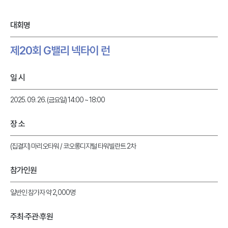
대회명
제20회 G밸리 넥타이 런
일 시
2025. 09. 26. (금요일) 14:00 ~ 18:00
장 소
(집결지) 마리오타워 / 코오롱디지털 타워빌란트 2차
참가인원
일반인 참가자 약 2,000명
주최·주관·후원