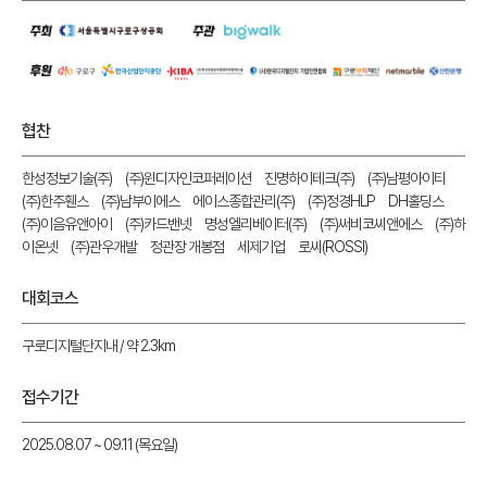
협찬
한성정보기술(주)
(주)윈디자인코퍼레이션
진명하이테크(주)
(주)남평아이티
(주)한주휀스
(주)남부이에스
에이스종합관리(주)
(주)정경HLP
DH홀딩스
(주)이음유앤아이
(주)카드밴넷
명성엘리베이터(주)
(주)써비코씨앤에스
(주)하
이온넷
(주)관우개발
정관장 개봉점
세제기업
로씨(ROSSI)
대회코스
구로디지털단지내 / 약 2.3km
접수기간
2025.08.07 ~ 09.11 (목요일)